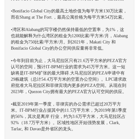
•Bonifacio Global City的最高土地价值为每平方米130万比索，
而在Shang at The Fort.，最高公寓价格为每平方米54万比索。
•湾区和Alabang的写字楼仍然保持最低的空置率，为1%，这
也就能解释为什么湾区的租金为1200比索/平方米/月，Alabang
的租金为750比索/平方米/月。到2021年，Makati City 和
Bonifacio Global City的办公空间供应量将非常低。
•今年到目前为止，大马尼拉区只有21.6万平方米的PEZA官方
认可的空间，预计IT-BPM行业的需求为45万平方米。这一短
缺将是IT-BPM扩张的最大障碍.大马尼拉区的PEZA申请中有
29栋建筑（总计54.4万平方米的空置办公空间）。LPC请求政
府批准大马尼拉区和菲律宾境内更多的PEZA空间。从现在到
2023年，Quezon City拥有最大的PEZA官方认可空间的供应。
•截至2019年第一季度，菲律宾的办公需求已超过20万平方
米。IT-BPM行业占据其中的11.5万平方米，为2019年第1季度
的56%，其次是离岸 行业，约为3.6万平方米，大马尼拉区占
92%（18.7万平方米）。区域性地区开始强势发展，Clark,
Tarlac, 和 Davao是外省区的龙头。