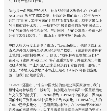
3、服务外包和IT行业。
Rudy是一名房地产经纪人，他在SM亚洲区购物中心（Mall of
Asia area）购买了45套公寓。他现在出租的单元：20平方米的
月租4万比索，32平方米的月租5万到5万5比索，32平方米以上
的月租6万5千比索。几乎所有的租房者都是附近的中国员工，
他们的雇佣合同包括食宿。与此同时，他的公寓单元价值已经
升值了30%到50%。“（市场上）没有卖家” Rudy说。
中国人很大程度上影响了市场，”Leechiu指出。他建议政府应
该允许外国人拥有至少50%的房地产权益。（宪法将外资拥有
土地的比例限制在40%）。他说：“股权持有量增加10到11个
百分点（达到50%或51%）将产生重大影响，并在未来10年推
动经济繁荣。”“让外国人进来是解决我们贫困的唯一途径，”
他说。“本地人在房地产市场上已经有了40到50年的创业经
验，但我们仍然很贫穷。
” Leechiu还指出，“来自中国大陆的住宅公寓买家激增，我们
预计这将持续很长一段时间，特别是在菲律宾和中国重新启动
外交关系的情况下。”Leechiu看到IT-BPM行业的复苏，因为美
国的小时工资从每小时7美元上升到15美元。IT-BPM在过去的
几年中已经多元化，并已返回国内扩张。在Leechiu于2019年3
月发布的市场报告中，以下是当前菲律宾房地产市场的要点：