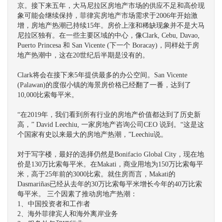
京。接下来五年，大马尼拉区房地产市场的供应不足和高价现
象可能会继续保持，菲律宾房地产市场需求于2006年开始激
增，房地产热潮已持续15年。房价上涨和稀缺现象并不是大马
尼拉区独有。在一些主要区域的中心，像Clark, Cebu, Davao,
Puerto Princesa 和 San Vicente (下一个 Boracay)，同样处于房
地产热潮中，这在20世纪后半期是没有的。
Clark将会在接下来5年提供最多的办公空间。San Vicente
(Palawan)的度假小镇的海景房价格已经翻了一番，达到了
10,000比索每平米。
“在2019年，我们看到所有行业的房地产价值都达到了历史新
高，” David Leechiu, 一家房地产咨询公司CEO 说到。“这是这
个国家有史以来最大的房地产热潮，”Leechiu说。
对于写字楼，最好的选择仍然是Bonifacio Global City，现在地
价是130万比索每平米。在Makati，商业用地为150万比索每平
米，高于25年前的3000比索。就住房而言，Makati的
Dasmariñas已经从去年的30万比索每平米增长今年的40万比索
每平米。 三个因素了推动房地产热潮：
1、中国投资者和工作者
2、海外菲律宾人和海外离岸业务