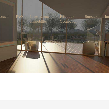
ccueil
FAQ
Investissement
Prêt pour
Bureaux
Im
Immobilier
Occupation