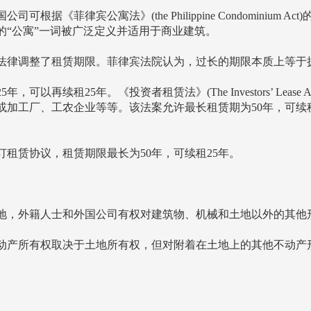
据《菲律宾公寓法》(the Philippine Condominium
的“公寓”一词被广泛定义并适用于商业建筑。
法律调整了租赁期限。菲律宾法院认为，过长的期限本质上等于
以再续租25年。《投资者租赁法》(The Investors’ Lea
或加工厂、工农企业等等。该法案允许最长租赁期为50年，可续
租赁协议，租赁期限最长为50年，可续租25年。
土地，外籍人士和外国公司有权对建筑物、机械和土地以外的其他形
动产所有权取决于土地所有权，但对附着在土地上的其他不动产