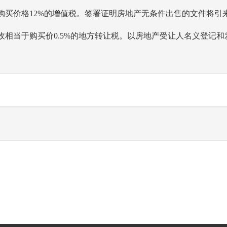
买价格12%的增值税。签署证明房地产无条件出售的文件将引来
相当于购买价0.5%的地方转让税。以房地产受让人名义登记和发