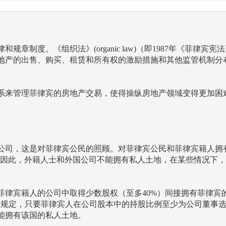
织法》(organic law)（即1987年《菲律宾宪法》(the 1987 
地产的出售、购买、租赁和所有权的激励措施和其他监管机制分
系来管理菲律宾的房地产交易，使得操纵房地产领域变得更加困
公司，这是对菲律宾公民的照顾。对菲律宾公民和菲律宾籍人拥有
Constitution)中。因此，外籍人士和外国公司不能拥有私人土地，
律宾籍人的公司中取得少数股权（至多40%）间接拥有菲律宾的
 amended))和现行法律规定，只要菲律宾人在公司股本中的持股比例至少
能拥有该国的私人土地。