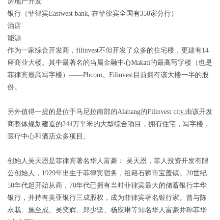
房地产开发
银行（菲律宾Eastwest bank, 在菲律宾全国有350家分行）
酒店
能源
作为一家综合开发商，filinvest不但开发了众多的住宅楼，更建有14
座商业大楼。其中最著名的当属金融中心Makati的最高写字楼（也是
菲律宾最高写字楼）——Pbcom。Filinvest目前拥有该大楼一半的股
份。
另外值得一提的是位于马尼拉南部的Alabang的Filinvest city,由该开发
商整体规划建造的244万平米的大型综合项目，拥有住宅，写字楼，
医疗中心和酒店众多项目。
创始人吴天恩是菲律宾著名华人富豪： 吴天恩，菲人投资开发有限
公创始人，1929年出生于菲律宾宿务，祖籍石狮市宝盖镇。20世纪
50年代起开始从商，70年代已拥有当时菲律宾最大的储蓄银行丰华
银行，并持有美亚银行三成股权，成为菲律宾著名银行家。曾与陈
永栽、施至成、吴奕辉、郑少坚、杨应琳等知名华人富豪并称菲华