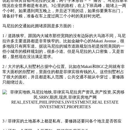
说起菲律宾首都马尼拉的交通，两个字来形容－－“痛苦”。马尼拉塞车
情况在全世界都是有名的。3公里的路程，在上下班高峰，能堵上一两
个小时。如果遇到周五晚上，并且还下雨的话，如果你要乘车出门，
请备好干粮，准备在车上度过两三个小时的美好时光吧。
马尼拉的交通如此拥堵原因是多方面的：
1 / 道路狭窄。跟国内大城市那些宽阔的没有边际的大马路不同，马尼
拉许多主要道路都是非常狭窄的。比如金融中心的Makati Avenue，很
多地段只有两车道。据说马尼拉的城市道路规划当初是按照美国的一
些小城市的模样规划的，很多小道。但是马尼拉的人口密集，又是首
都，显然现在没法满足需求。
2 / 大片的私人别墅村占据中心位置。比如在Makati和BGC之间就有非
常大面积的别墅村，里面住的都是菲律宾很有钱的人。这些别墅村占
了很大的面积，并且都是私人范围，公共交通不能从中穿过，要修路
只能绕过去。
3 / 菲律宾的土地基本上都是私有。要修路还要问各个地主是否答应