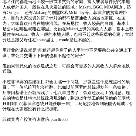
地区住的都是当地比较一般或者贫穷的家庭。富人或者条件好的本地
人或者外国人一般住在几块发达的区域：Makati, BGC, MOA周边，还
有Ortigas。 还有Alabang的别墅区和Mckinley等。菲律宾的贫富差距
大，目前大家投资的房子针对的都不是普通收入的当地家庭。在国
内，大家喜欢租房在地铁沿线。在马尼拉，收入较高的白领，基本上
是公司在哪里就租在哪里。比如在Makati上班的高收入人群，基本上都
是住在Makati。收入一般的本地人呢，也租不起这些高端的公寓，大部
分还是跟父母住在house里面，condo是住不起的。
用行业的话说就是“能租得起你房子的人平时也不需要乘公共交通上下
班，乘公共交通上下班的也租不起你的房子”
但如果现代化的地铁建成之后，可能会有更多的人高收入人群乘地铁
通勤。
不过菲律宾的基建项目都会面临一个问题，那就是这个总统提出的项
目，下一位总统可能会推翻。比如以前阿罗约总统规划的一条铁路，
后来阿基诺上台就搁浅了，七八年过去了，铁路还没动工的消息。现
在的地铁是杜特地总统政府规划的，到2019年动工的时候他的任期就
只剩3年了(菲律宾总统只能任职一届），马尼拉地铁到底能否建成，估
计现在大家都没有什么把握吧。
菲律宾房产投资咨询微信:pearlliu03