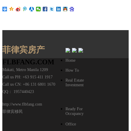
菲律宾房产
FLBFANG.COM
Home
Makati
,
Metro Manila
1209
How To
Call us PH:
+63 915 411 1917
Real Estate
Call us CN:
+86 131 6801 1670
Investment
QQ： 1957440423
http://www.flbfang.com
Ready For
菲律宾移民
Occupancy
Office