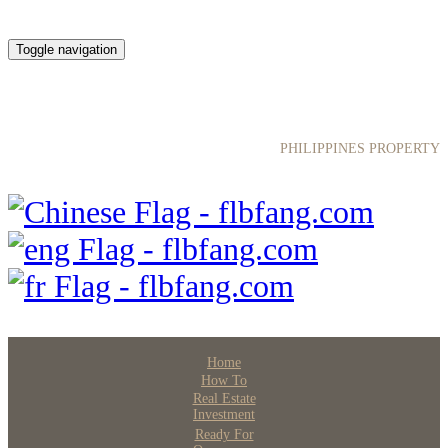
Toggle navigation
菲律宾房产网
PHILIPPINES PROPERTY
Home
How To
Real Estate
Investment
Ready For