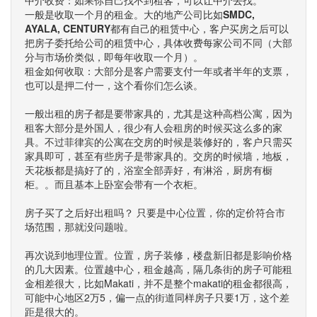
中介收费：如果你自己找不到租客，可以让中介去找。
一般是收取一个月的租金。大的地产公司比如
SMDC,
AYALA, CENTURY
都有自己的租赁中心，客户买房之后可以
把房子委托给公司的租赁中心，具体收费每家公司不同（大部
分与市场价类似，即每年收取一个月）。
租金如何收取：大部分是客户需要支付一年或者半年的支票，
也可以是押二付一，这个看你们怎么谈。
一般出租的房子都是要带家具的，尤其是这种高档公寓，因为
租客大部分是外国人，很少有人会租房的时候买这么多的家
具。不过菲律宾的公寓在交房的时候是装修好的，客户只需买
家具即可，甚至有些房子是带家具的。交房的时候墙，地板，
天花板都是搞好了的，浴室全部弄好，有淋浴，厨房有橱
柜。。而且基本上卧室会带有一个衣柜。
房子买了之后好出租吗？ 只要是中心位置，你的定价符合市
场范围，那就没问题啦。
再次说到地理位置。位置，房子装修，楼盘新旧都是影响价格
的几大因素。位置越中心，租金越高，隔几条街的房子可能租
金相差很大，比如Makati，并不是整个makati的租金都很高，
可能中心地区2万5，偏一点的街道同样房子只要1万，这个差
距是很大的。