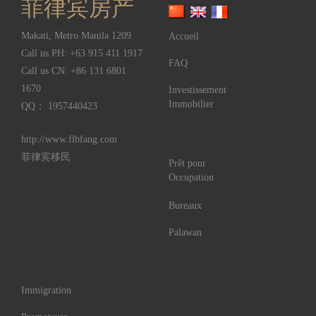
菲律宾房产
Makati
,
Metro Manila
1209
Accueil
Call us PH:
+63 915 411 1917
FAQ
Call us CN:
+86 131 6801
1670
Investissement
Immobilier
QQ： 1957440423
http://www.flbfang.com
菲律宾移民
Prêt pour
Occupation
Bureaux
Palawan
Immigration