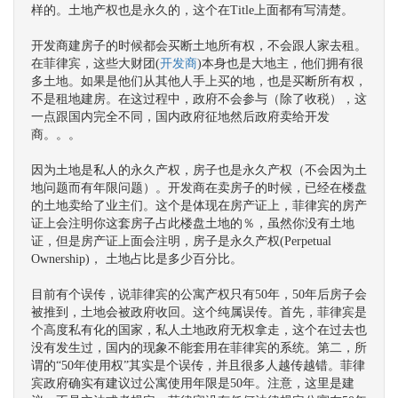
样的。土地产权也是永久的，这个在Title上面都有写清楚。
开发商建房子的时候都会买断土地所有权，不会跟人家去租。
在菲律宾，这些大财团(
开发商
)本身也是大地主，他们拥有很
多土地。如果是他们从其他人手上买的地，也是买断所有权，
不是租地建房。在这过程中，政府不会参与（除了收税），这
一点跟国内完全不同，国内政府征地然后政府卖给开发
商。。。
因为土地是私人的永久产权，房子也是永久产权（不会因为土
地问题而有年限问题）。开发商在卖房子的时候，已经在楼盘
的土地卖给了业主们。这个是体现在房产证上，菲律宾的房产
证上会注明你这套房子占此楼盘土地的％，虽然你没有土地
证，但是房产证上面会注明，房子是永久产权(Perpetual
Ownership)， 土地占比是多少百分比。
目前有个误传，说菲律宾的公寓产权只有50年，50年后房子会
被推到，土地会被政府收回。这个纯属误传。首先，菲律宾是
个高度私有化的国家，私人土地政府无权拿走，这个在过去也
没有发生过，国内的现象不能套用在菲律宾的系统。第二，所
谓的“50年使用权”其实是个误传，并且很多人越传越错。菲律
宾政府确实有建议过公寓使用年限是50年。注意，这里是建