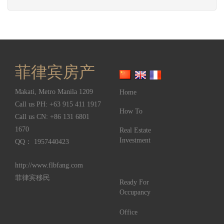
菲律宾房产
Makati
,
Metro Manila
1209
Home
Call us PH:
+63 915 411 1917
How To
Call us CN:
+86 131 6801
1670
Real Estate
Investment
QQ： 1957440423
http://www.flbfang.com
菲律宾移民
Ready For
Occupancy
Office