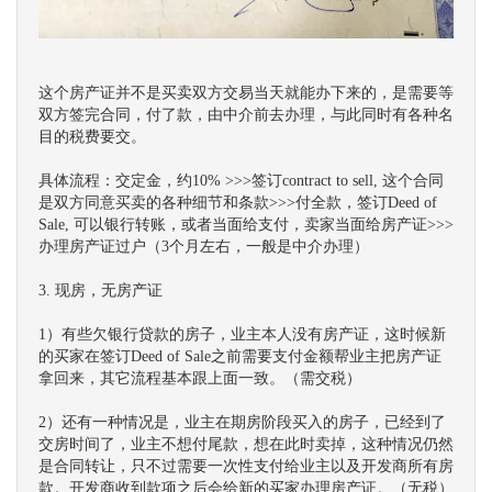
这个房产证并不是买卖双方交易当天就能办下来的，是需要等
双方签完合同，付了款，由中介前去办理，与此同时有各种名
目的税费要交。
具体流程：交定金，约10% >>>签订contract to sell, 这个合同
是双方同意买卖的各种细节和条款>>>付全款，签订Deed of
Sale, 可以银行转账，或者当面给支付，卖家当面给房产证>>>
办理房产证过户（3个月左右，一般是中介办理）
3. 现房，无房产证
1）有些欠银行贷款的房子，业主本人没有房产证，这时候新
的买家在签订Deed of Sale之前需要支付金额帮业主把房产证
拿回来，其它流程基本跟上面一致。（需交税）
2）还有一种情况是，业主在期房阶段买入的房子，已经到了
交房时间了，业主不想付尾款，想在此时卖掉，这种情况仍然
是合同转让，只不过需要一次性支付给业主以及开发商所有房
款。开发商收到款项之后会给新的买家办理房产证。（无税）