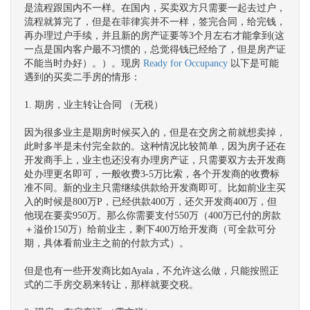
是流程跟国内不一样。在国内，买卖双方只需要一起去过户，
流程就算完了，但是在菲律宾并不一样，签完合同，给完钱，
再办理过户手续，并且新的房产证要等3个月左右才能拿到(这
一点是国内客户最不习惯的，总觉得钱已经给了，但是房产证
不能当时办好）。）。现房
Ready for Occupancy
以下是可能
遇到的买卖二手房的情形：
1. 期房，业主转让合同 （无税）
因为很多业主是期房时候买入的，但是在交房之前就想卖掉，
此时多半是未付完全款的。这种情况比较简单，因为房子还在
开发商手上，业主也还没有办理房产证，只需要双方去开发商
处办理更名即可，一般收费3-5万比索，各个开发商的收费标
准不同。新的业主只需继续供款给开发商即可。比如前业主买
入的时候是800万P，已经供款400万，还欠开发商400万，但
他现在要卖950万。那么你需要支付550万（400万已付的房款
＋溢价150万）给前业主，剩下400万给开发商（可全款可分
期，具体看前业主之前的付款方式）。
但是也有一些开发商比如Ayala，不允许这么做，只能按照正
式的二手房交易来转让，那样就要交税。